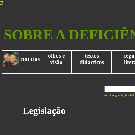
Ξ
SOBRE A DEFICIÊ
olhos e
textos
cegu
notícias
visão
didácticos
lite
search engine by freefind
Legislação