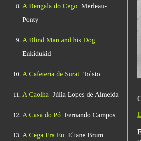
D
E
q