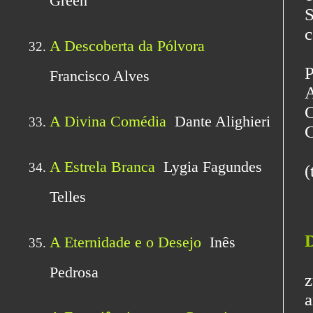
S
c
P
A
C
C
(
D
[
z
a