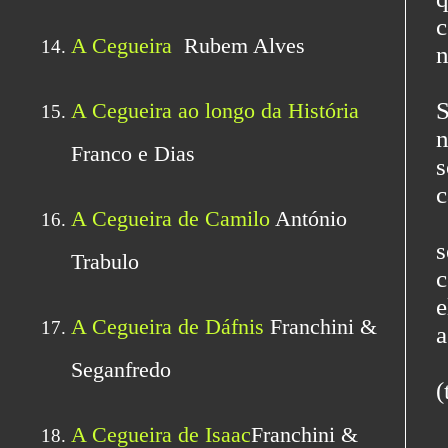
c
n
S
n
s
c
s
c
e
a
(