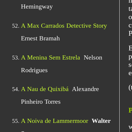
m
t
o
c
P
E
p
s
e
(
P
[