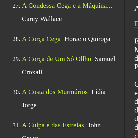
A
D
E
M
d
P
Q
e
d
d
d
d
c