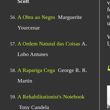
v
f
s
u
E
U