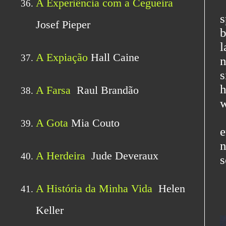
b
l
n
s
h
w
S
e
n
s