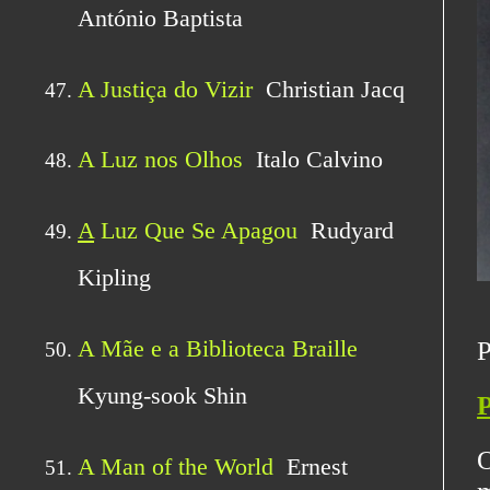
P
P
O