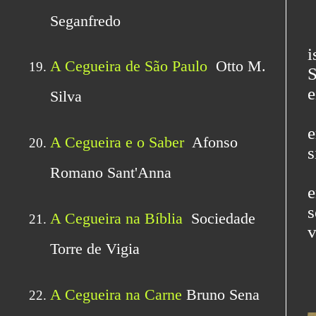
[
i
S
e
i
e
s
e
e
v