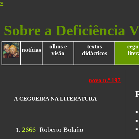
Ξ
Sobre a Deficiência V
olhos e
textos
cegu
notícias
visão
didácticos
lite