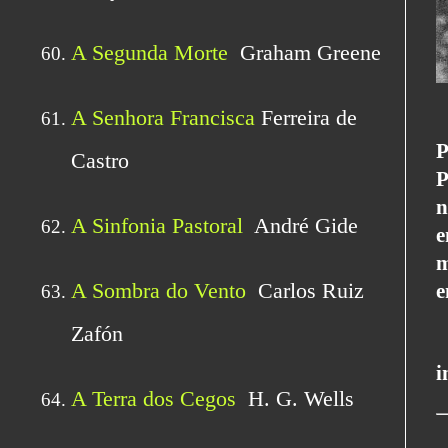
P
P
n
e
m
e
i