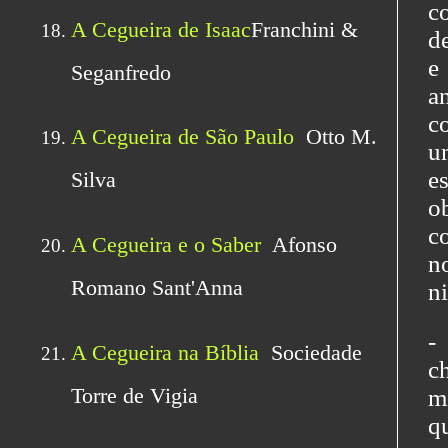
c
d
e
a
c
u
e
o
c
n
n
-
c
m
q