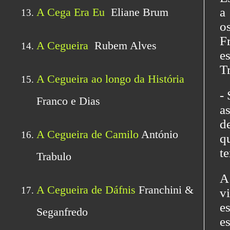
a
o
F
e
T
-
a
d
q
te
A
v
e
e