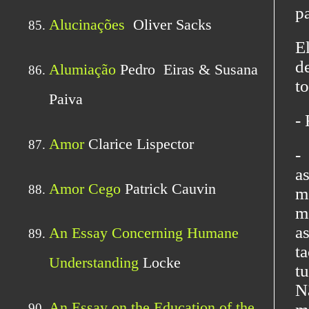
pa
E
d
t
- 
-
a
m
m
a
t
t
N