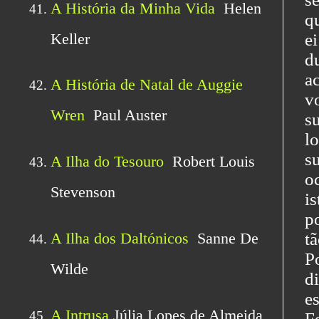
q
e
d
a
v
s
l
s
o
i
p
t
P
d
e
F