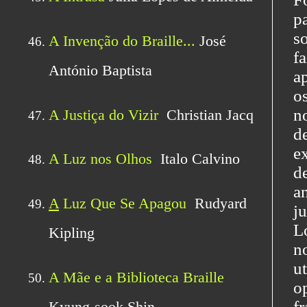
p
s
f
a
o
n
d
e
d
a
j
L
n
u
o
f