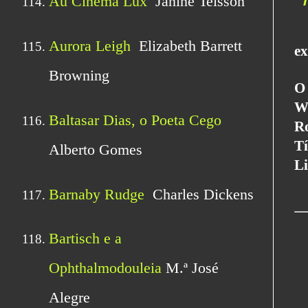
ex
O
W
R
Tí
Li