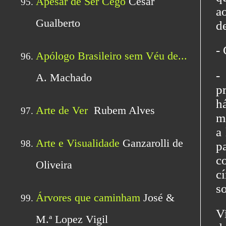
a
d
-
-
p
há
mo
a
p
c
c
s
V