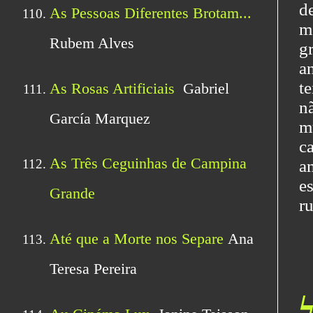
d
m
g
a
t
n
m
c
a
e
r