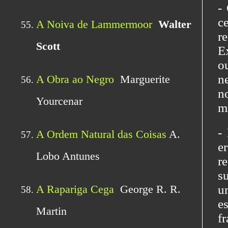
-
c
r
E
o
n
n
m
-
e
r
s
u
e
f