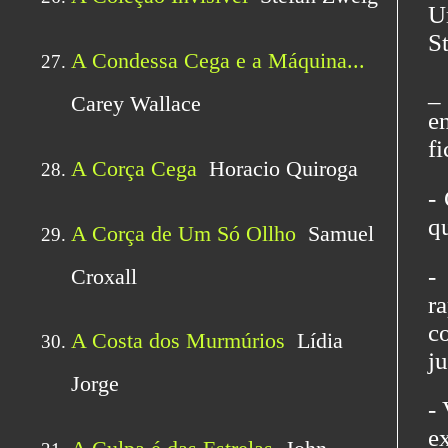
U
S
_
e
f
-
qu
-
r
c
ju
-
e