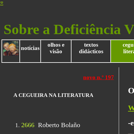
Ξ
Sobre a Deficiência V
olhos e
textos
cegu
notícias
visão
didácticos
lite
O
W
-