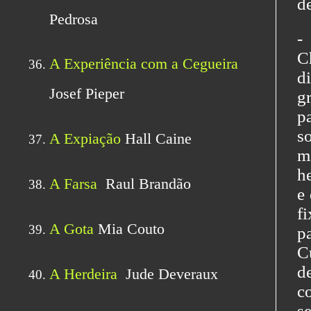
d
-
C
d
g
p
s
m
h
e
f
p
C
d
c
s