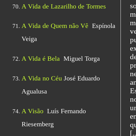
s
m
m
v
p
e
d
p
n
a
E
n
u
e
q
[.