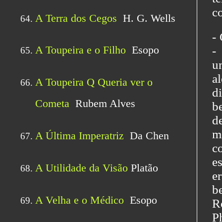
c
-
-
u
a
d
b
d
m
c
e
e
b
R
P