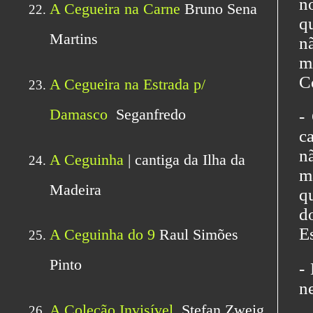
n
q
n
m
C
-
c
n
m
q
d
E
-
n