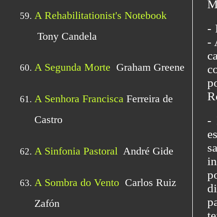
Mi
-
-
c
c
p
R
-
e
s
i
p
d
p
t