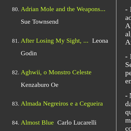
-
a
A
a
A
-
S
p
e
-
d
q
m
c