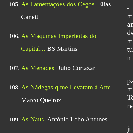
-
m
a
d
m
t
ni
-
p
m
T
re
-
j