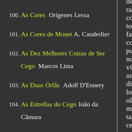
d
r
c
t
f
c
p
n
v
u
d
l
o
m
t
c