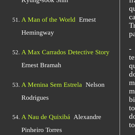
q
c
T
pa
-
t
q
d
m
m
b
t
d
t