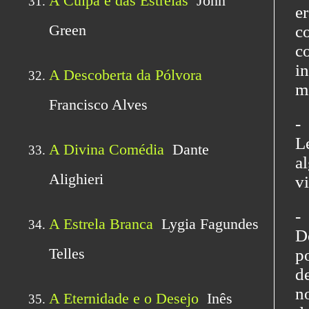
e
c
c
i
m
-
L
a
v
-
D
p
d
n