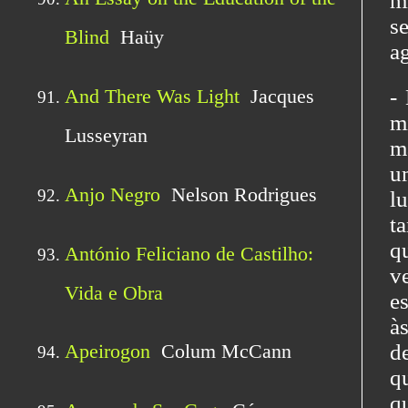
mi
s
ag
-
m
m
u
l
t
q
v
e
à
d
q
qu