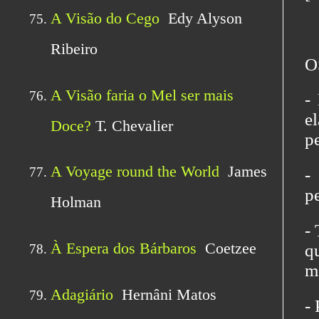
O
-
e
p
-
p
-
q
m
- 