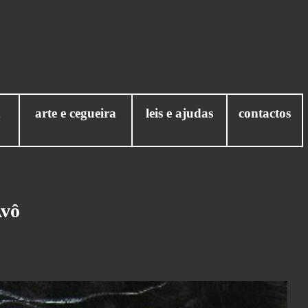
a
arte e cegueira
leis e ajudas
contactos
Avô