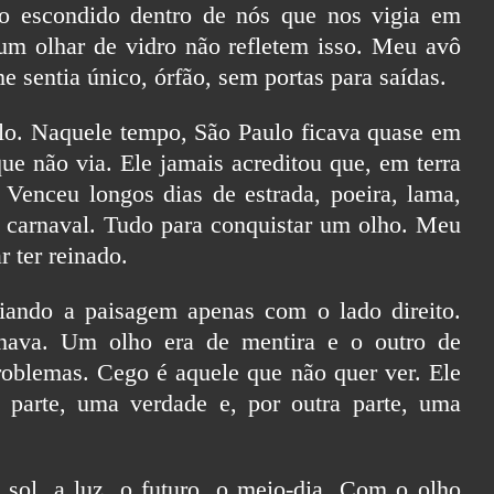
 escondido dentro de nós que nos vigia em
um olhar de vidro não refletem isso. Meu avô
e sentia único, órfão, sem portas para saídas.
lo. Naquele tempo, São Paulo ficava quase em
que não via. Ele jamais acreditou que, em terra
Venceu longos dias de estrada, poeira, lama,
e carnaval. Tudo para conquistar um olho. Meu
 ter reinado.
iando a paisagem apenas com o lado direito.
nhava. Um olho era de mentira e o outro de
roblemas. Cego é aquele que não quer ver. Ele
parte, uma verdade e, por outra parte, uma
sol, a luz, o futuro, o meio-dia. Com o olho