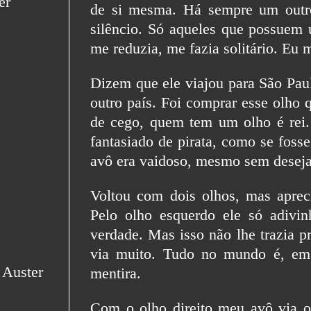
de si mesma. Há sempre um outro
silêncio. Só aqueles que possuem 
me reduzia, me fazia solitário. Eu m
Dizem que ele viajou para São Pau
outro país. Foi comprar esse olho 
de cego, quem tem um olho é rei. 
fantasiado de pirata, como se foss
avô era vaidoso, mesmo sem desejar
Voltou com dois olhos, mas aprec
Pelo olho esquerdo ele só adivi
verdade. Mas isso não lhe trazia p
via muito. Tudo no mundo é, em 
mentira.
Com o olho direito meu avô via o 