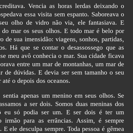
reditava. Vencia as horas lerdas deixando o
ospedava essa visita sem espanto. Saboreava o
u olho de vidro não via, ele fantasiava. E
r do mar os seus olhos. E todo mar é belo por
o de sua imensidão: viagens, sonhos, partidas,
os. Há que se contar o desassossego que as
se meu avô conhecia o mar. Sua cidade ficava
morava entre um mar de montanhas, um mar de
r de dúvidas. E devia ser sem tamanho o seu
r até o depois dos oceanos.
e sentia apenas um menino em seus olhos. Se
Passamos a ser dois. Somos duas meninas dos
 eu só podia ser um. E ser dois é ter um
ro irmão para as errâncias. Assim, é sempre
o. E ele desculpa sempre. Toda pessoa é gêmea