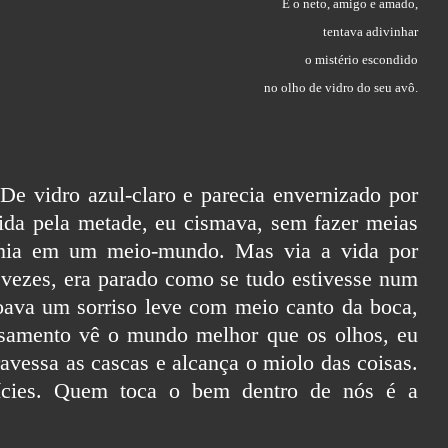
E o neto, amigo e amado,
tentava adivinhar
o mistério escondido
no olho de vidro do seu avô.
De vidro azul-claro e parecia envernizado por
ida pela metade, eu cismava, sem fazer meias
umia em um meio-mundo. Mas via a vida por
as vezes, era parado como se tudo estivesse num
oava um sorriso leve com meio canto da boca,
amento vê o mundo melhor que os olhos, eu
ravessa as cascas e alcança o miolo das coisas.
fícies. Quem toca o bem dentro de nós é a