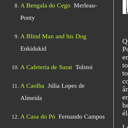
Q
P
e
t
t
co
â
en
h
él
L