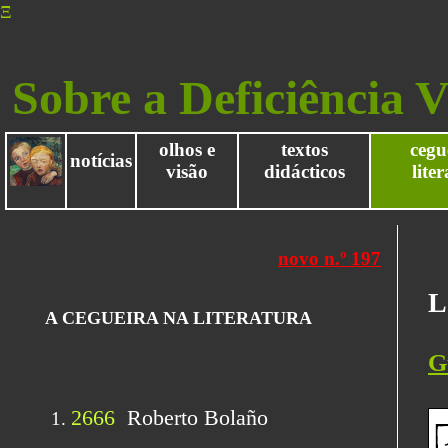
Ξ
Sobre a Deficiência V
olhos e
textos
cegu
notícias
visão
didácticos
lite
L
G