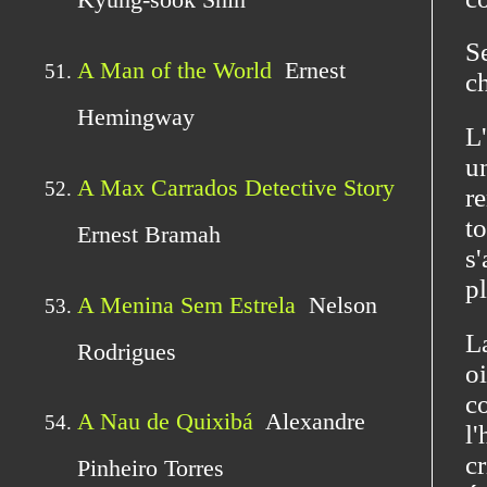
S
c
L'
u
r
t
s
pl
L
o
c
l'
c