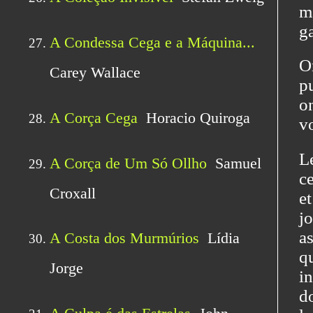
m
ga
O
pu
o
vo
L
ce
e
j
a
q
i
d