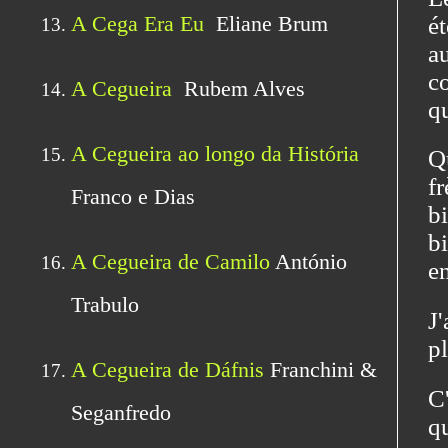
é
a
c
q
Q
fr
b
bi
en
J
pl
C'
q