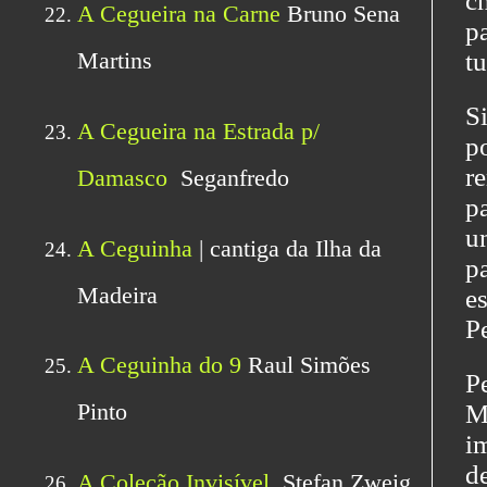
c
p
tu
S
p
re
p
u
pa
e
P
P
M
im
d