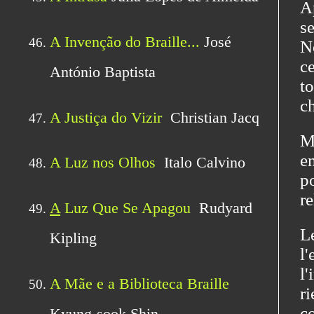
Ap
s
N
c
t
c
M
e
po
re
L
l
l
r
c