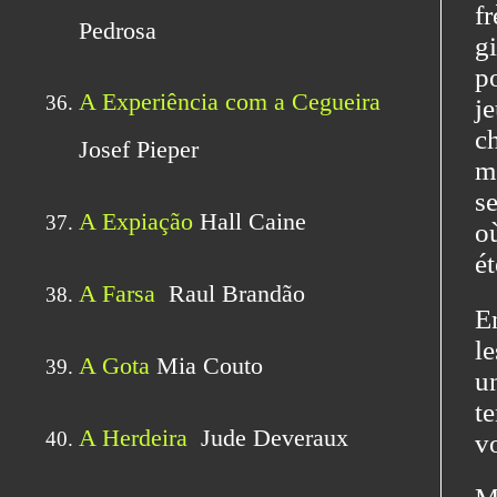
fr
gi
p
j
ch
m
s
o
é
En
le
u
t
vo