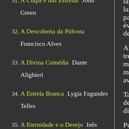
l
l
p
é
de
A
t
mu
m
av
T
d
di
P