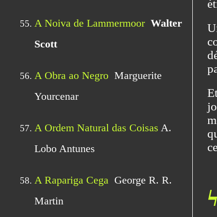
ét
Un
c
d
pa
E
jo
m
q
c