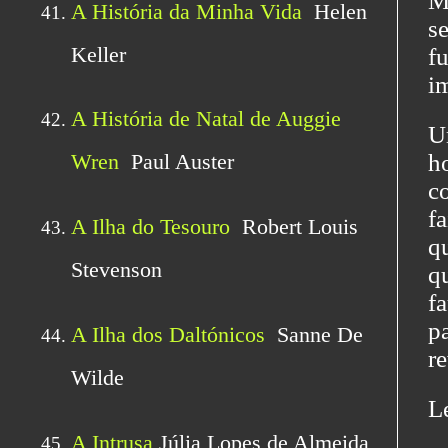
M
s
f
i
Un
h
c
fa
q
qu
f
pa
r
Le