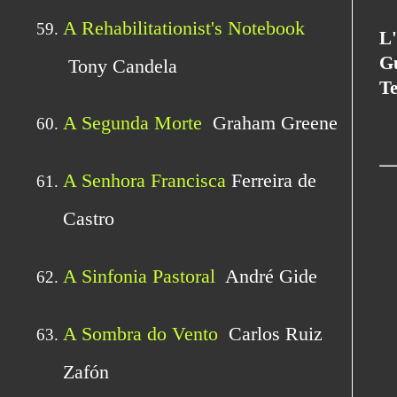
L
G
Te