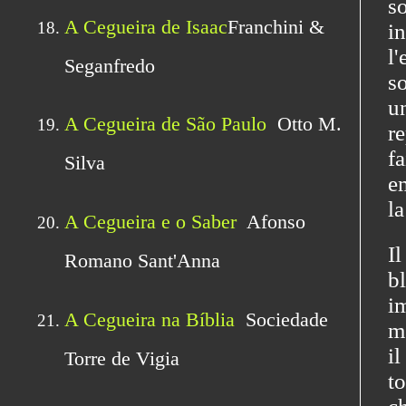
so
i
l
s
u
re
f
em
la
I
b
i
mê
i
t