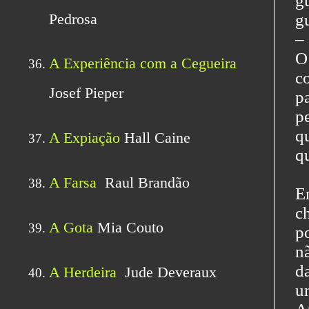
g
g
–
O
c
p
p
q
q
E
c
p
n
d
u