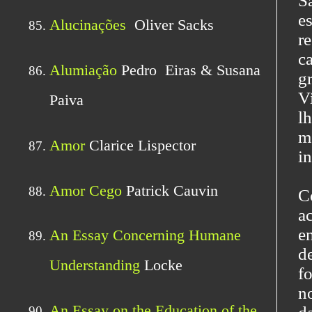
S
e
r
c
g
V
l
m
in
C
a
e
d
f
n