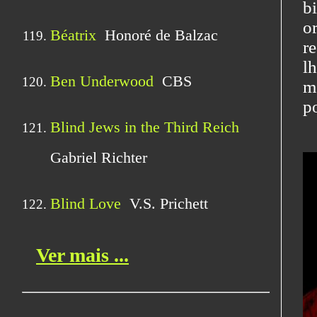
b
o
r
l
m
p