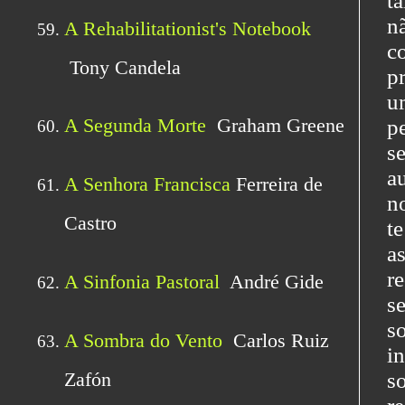
t
n
c
p
u
p
s
a
n
t
a
r
s
s
i
s