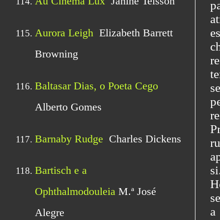
p
a
e
c
r
t
s
p
r
P
r
a
s
H
s
a