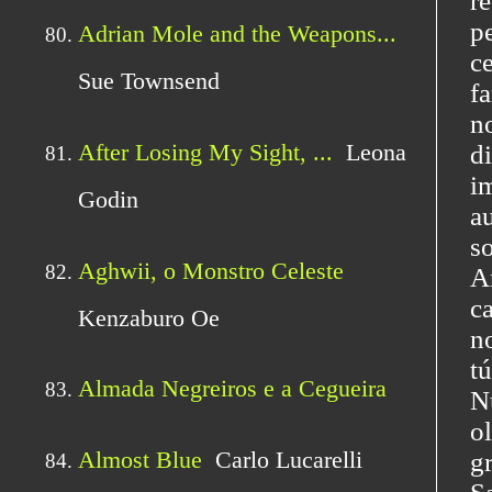
r
p
c
f
n
d
i
a
s
A
c
n
t
N
o
g