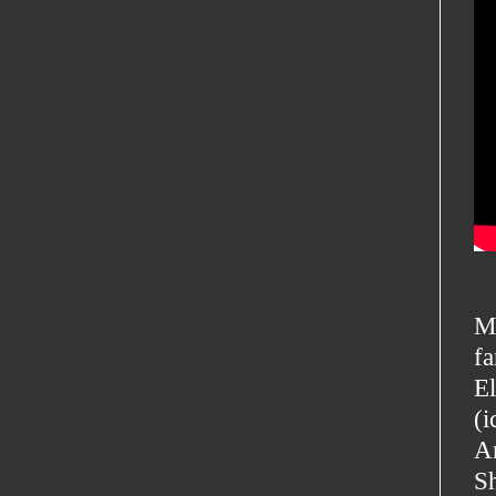
M
f
E
(
A
Sh