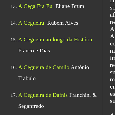
H
s
a
n
A
A
c
m
i
r
s
m
e
e
s