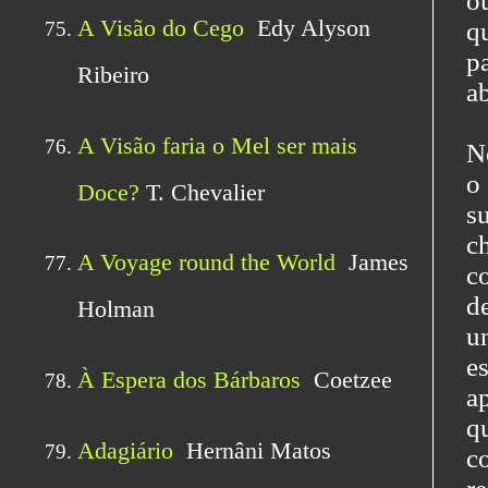
o
q
p
a
N
o
s
c
c
d
u
e
a
q
c