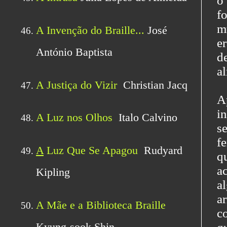
o
f
m
er
d
a
A
i
s
f
q
a
a
a
c