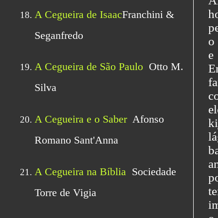
A
h
pe
o
e
E
f
c
e
k
l
b
a
p
t
i