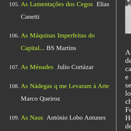
A
d
c
e
s
l
c
F
H
d