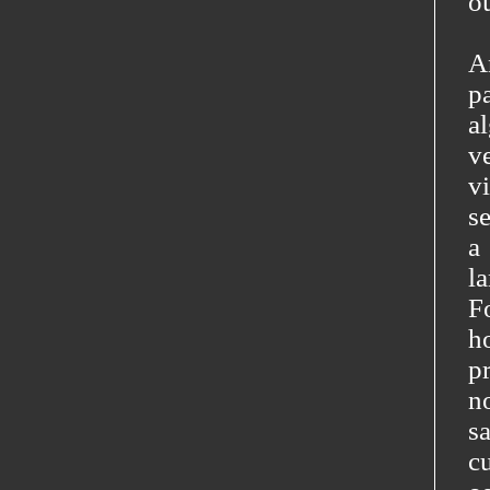
o
A
p
a
v
v
s
a
l
F
h
p
n
s
c