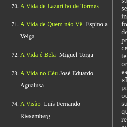
s
s
i
f
d
p
c
t
o
e
«
p
o
s
q
r