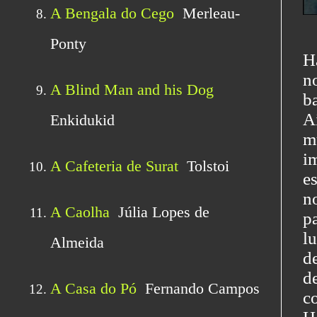
H
n
b
A
m
i
e
n
p
l
d
d
c