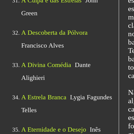
e
e
m
c
n
b
T
b
t
c
N
a
c
e
f