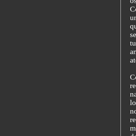
o
C
u
q
s
t
a
a
C
r
n
l
n
r
m