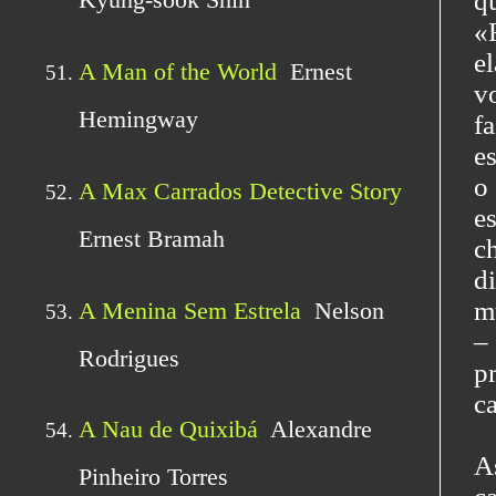
q
«
e
v
f
e
o 
e
c
d
m
–
p
c
A