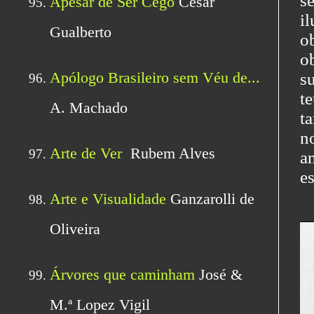
s
i
o
o
s
t
t
n
an
e