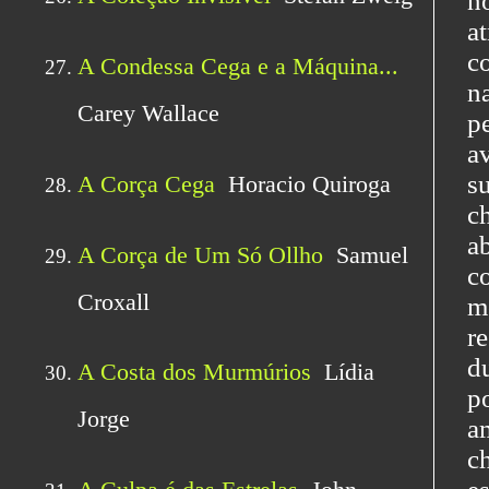
n
a
c
n
p
a
s
c
a
c
m
r
d
p
a
c