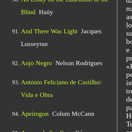
d
n
a
l
s
b
e
p
«
p
i
t
d
p
H
T