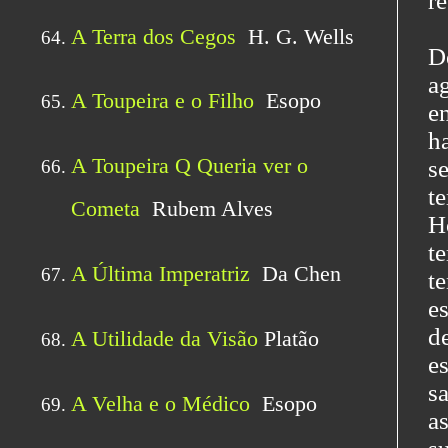
r
D
a
e
h
s
t
H
t
t
e
d
e
s
a