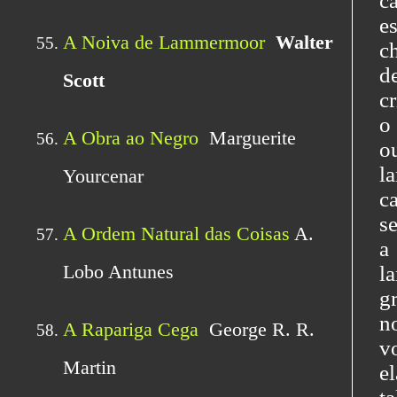
c
e
c
d
c
o
o
l
c
s
a
l
g
n
v
e