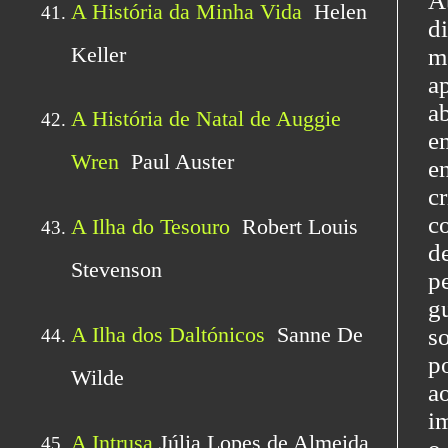
A
d
m
a
a
e
e
c
c
d
p
g
s
p
a
i