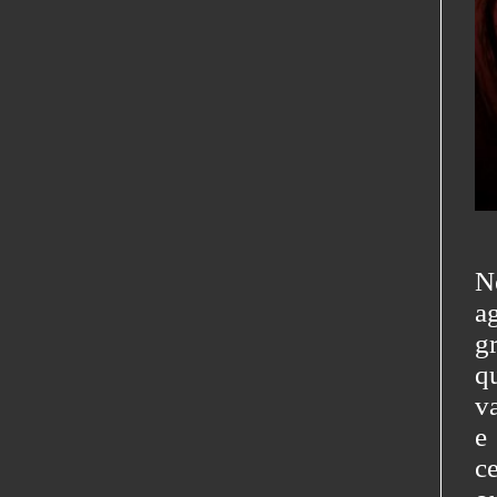
N
a
g
q
v
e
c