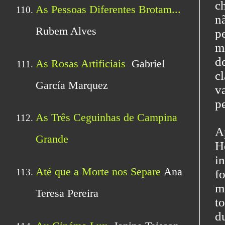
c
n
p
m
d
c
v
p
A
H
i
f
m
t
d