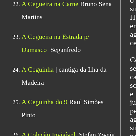
o
s
H
e
a
c
C
s
c
s
e
j
p
a
s