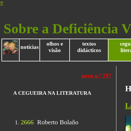
Ξ
Sobre a Deficiência V
olhos e
textos
cegu
notícias
visão
didácticos
lite
H
L