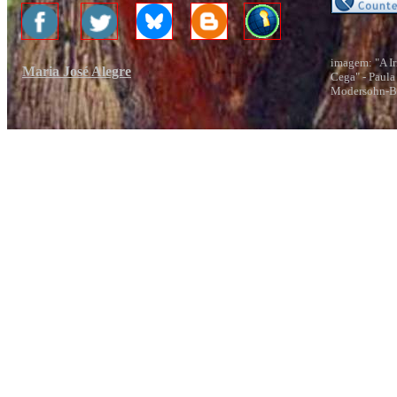
imagem: "A I
Maria José Alegre
Cega" - Paula
Modersohn-Be