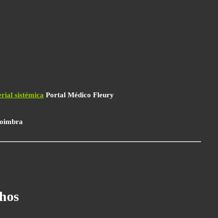
rial sistémica
Portal Médico Fleury
Coimbra
lhos