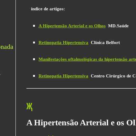
índice de artigos:
A Hipertensão Arterial e os Olhos
MD.Saúde
Retinopatia Hipertensiva
Clínica Belfort
Manifestações oftalmológicas da hipertensão arte
Retinopatia Hipertensiva
Centro Cirúrgico de 
Җ
A Hipertensão Arterial e os O