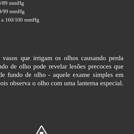
39/89 mmHg
159/99 mmHg
is a 160/100 mmHg
os vasos que irrigam os olhos causando perda
do de olho pode revelar lesões precoces que
de fundo de olho - aquele exame simples em
pois observa o olho com uma lanterna especial.