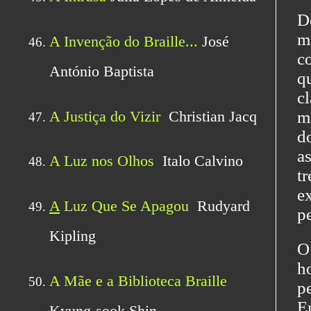
D
m
c
q
c
m
do
a
t
e
p
O
h
p
E