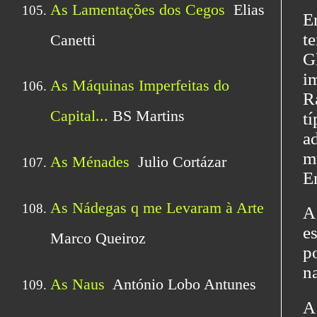
E
t
G
i
R
t
a
m
E
A
e
p
n
A