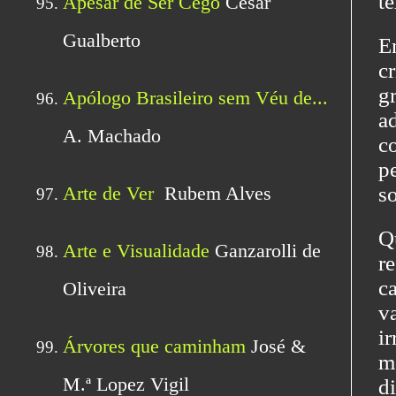
te
E
c
g
a
c
p
s
Q
r
c
v
ir
m
d