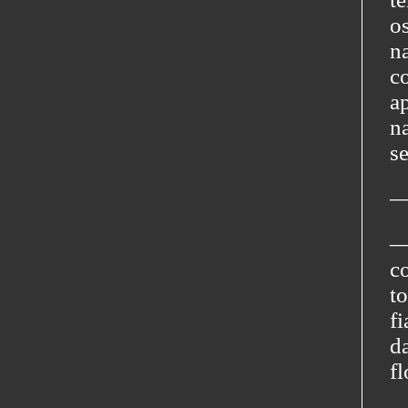
o
n
c
a
n
s
―
―
c
t
f
d
f