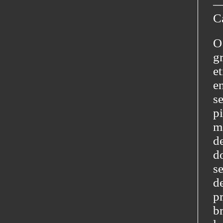
―
C
O
g
e
e
s
p
m
d
d
s
d
p
b