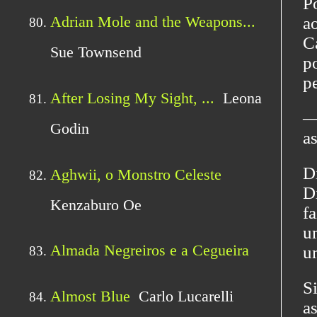
Po
a
C
p
pe
―
a
D
D
f
u
u
S
a