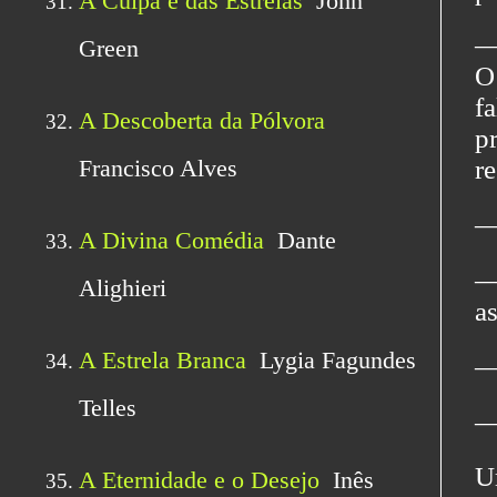
―
O
f
p
re
―
―
as
― 
―
U