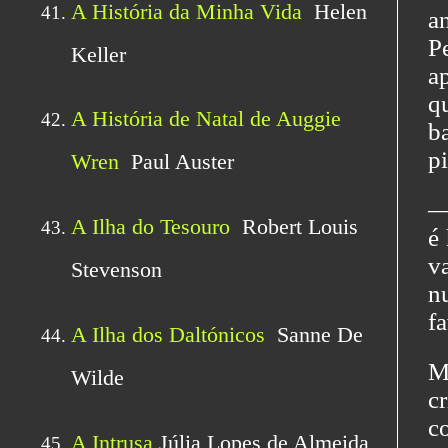
a
P
a
q
b
pi
―
é
v
n
fa
M
c
c