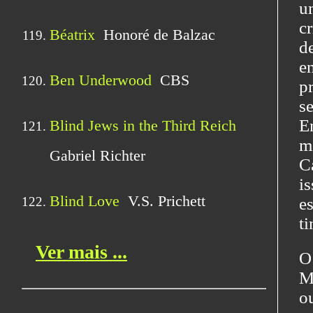
u
c
d
e
p
s
E
m
C
i
e
ti
O
M
o