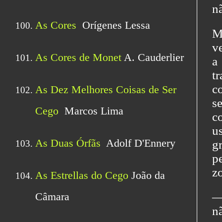
n
M
v
a
t
c
s
c
u
g
pe
z
―
n