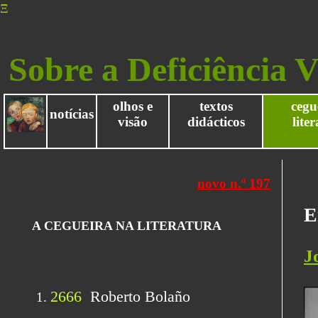
Ξ
Sobre a Deficiência V
olhos e
textos
cegu
notícias
visão
didácticos
lite
E
J