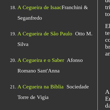
d
t
to
E
t
c
br
a
A
E
d