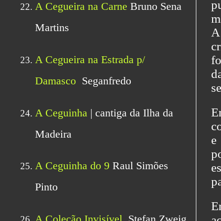
p
m
A
c
f
d
s
E
c
e
p
es
p
E
a