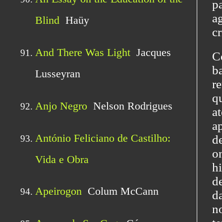
p
a
c
C
b
r
qu
a
a
d
o
h
d
d
n