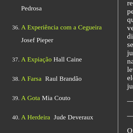
r
p
q
v
d
s
j
n
l
e
ju
―
―
O