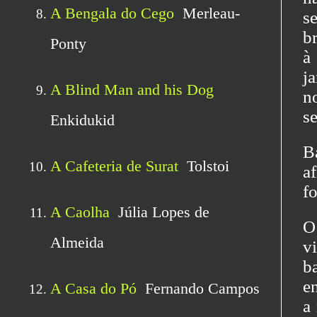
s
br
à
j
n
s
B
a
f
O
v
b
e
a