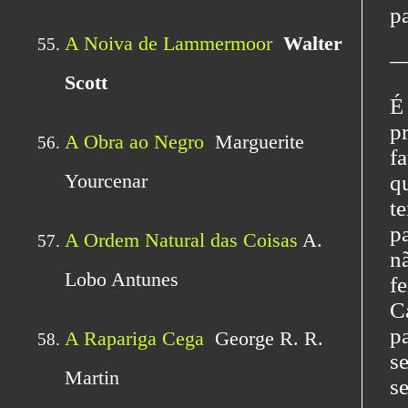
p
―
É
p
f
q
t
p
n
f
C
p
s
s