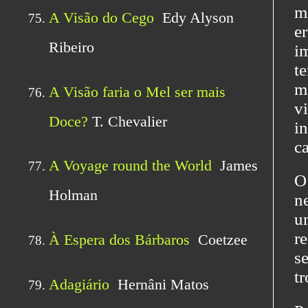
m
e
i
t
m
v
i
c
O
n
u
r
s
t