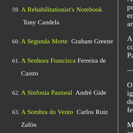
p
e
a
A
c
P
―
O
ig
d
fe
M
c