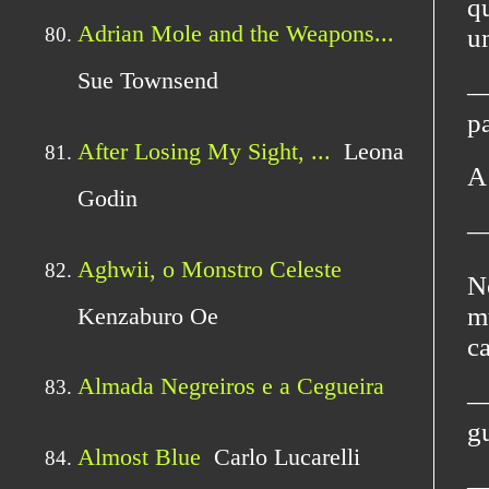
q
u
―
p
A
―
N
m
c
―
g
―