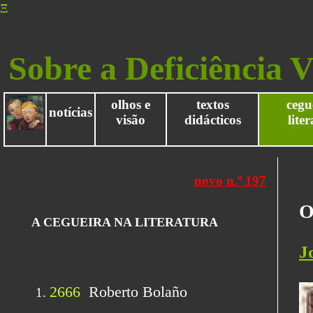
Ξ
Sobre a Deficiência V
olhos e
textos
cegu
notícias
visão
didácticos
lite
O
J