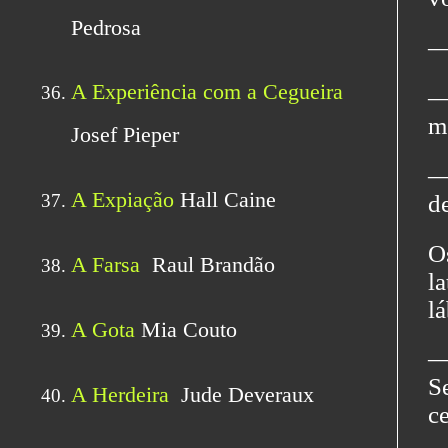
― 
―
m
―
d
O
l
lá
―
S
c