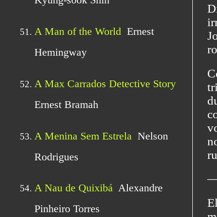
D
i
J
ro
C
t
d
c
v
n
ru
―
E
m