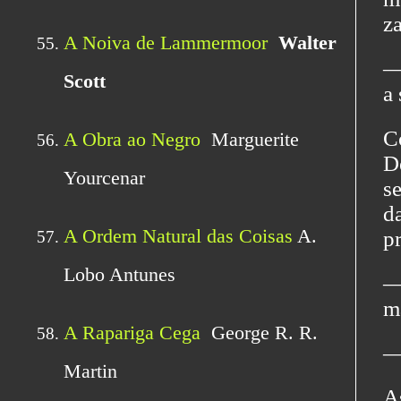
za
―
a 
C
D
s
d
pr
―
m
―
A