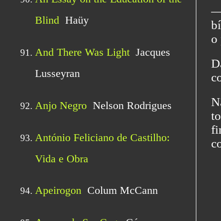
―
bí
o
D
c
N
t
f
c