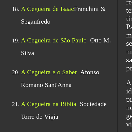
r
t
t
P
m
s
m
s
p
A
i
p
n
g
vi