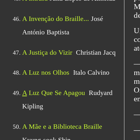
M
de
U
c
at
―
m
m
O
en
―
―