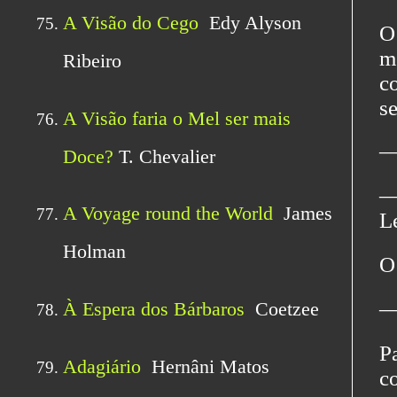
O
m
c
s
―
―
L
O
―
P
c