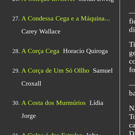
―
f
di
T
g
c
fo
―
b
N
T
c
D