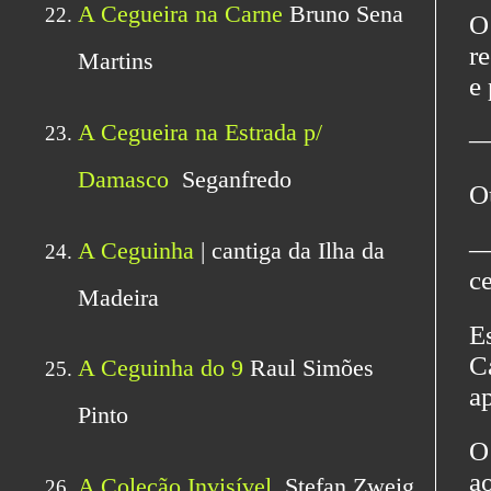
O
r
e
―
O
―
c
Es
C
a
O
a