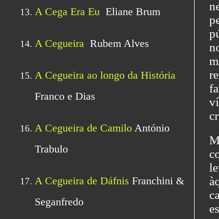
n
p
p
n
m
r
f
v
cr
M
c
l
à
c
e