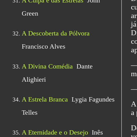
c
a
j
D
c
a
―
m
―
A
a 
D
v