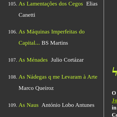
O
Jo
in
C