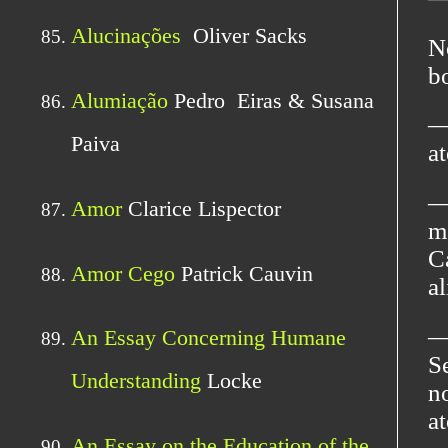
N
b
―
a
―
m
C
al
―
S
n
a