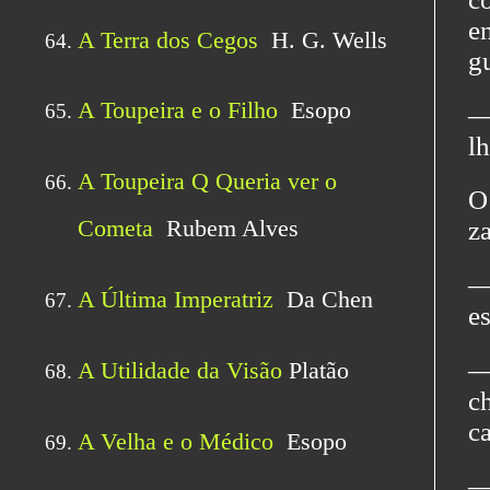
e
gu
―
lh
O
z
―
e
―
c
ca
―