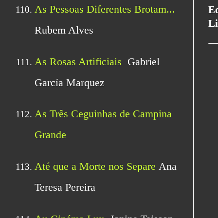
Ed
Li