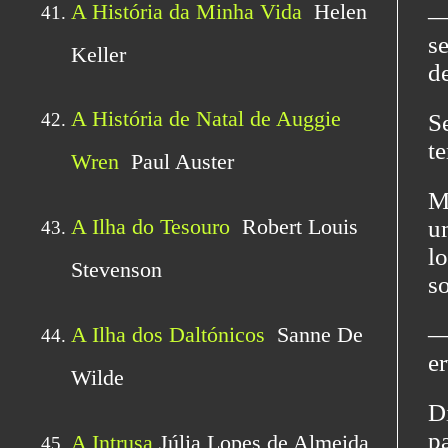
―
s
de
S
te
M
u
l
s
―
e
D
p