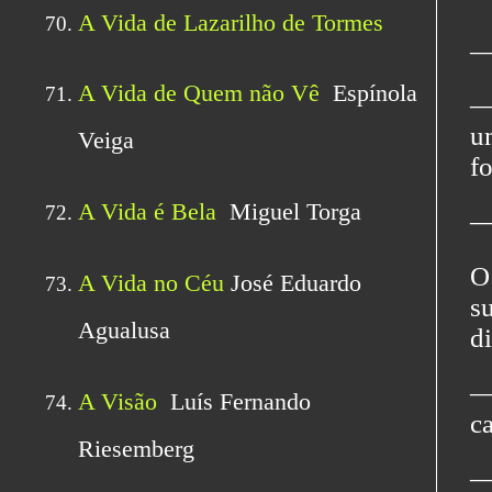
―
―
u
fo
― 
O
s
d
―
c
―