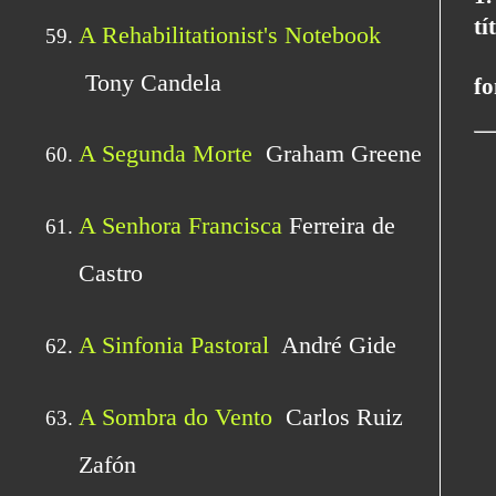
tí
fo