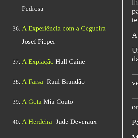
l
p
te
A
U
d
—
v
—
o
Pa
M