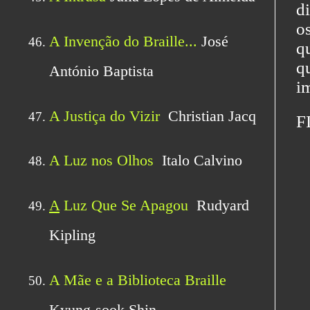
d
o
q
q
im
F