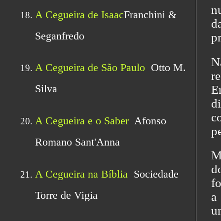
n
d
p
N
r
E
d
c
p
M
d
f
a
u