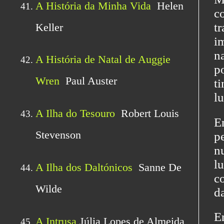
c
t
i
n
p
t
l
E
p
n
l
c
da
E