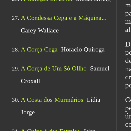
m
p
m
a
D
p
d
n
c
pe
C
p
ú
c