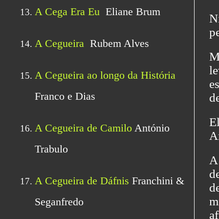
N
pe
M
l
e
d
E
A
A
d
d
m
a