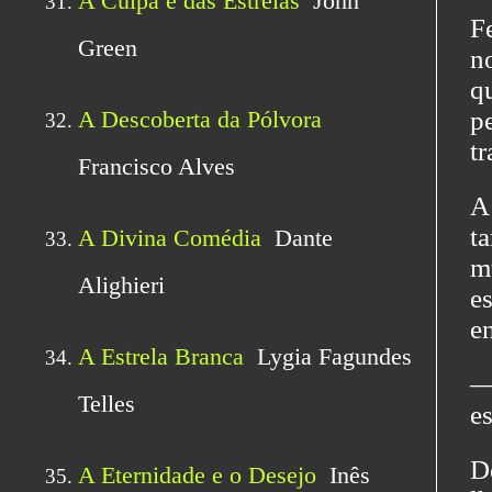
F
n
q
p
tr
A
t
m
e
e
—
e
D