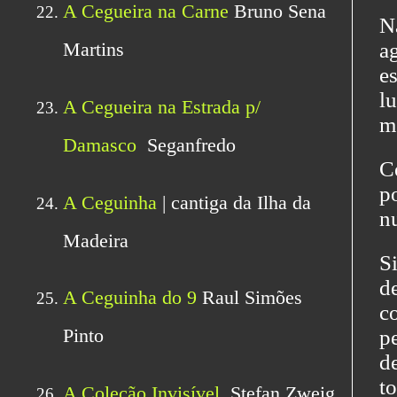
N
a
e
l
m
C
p
n
S
d
c
p
d
t