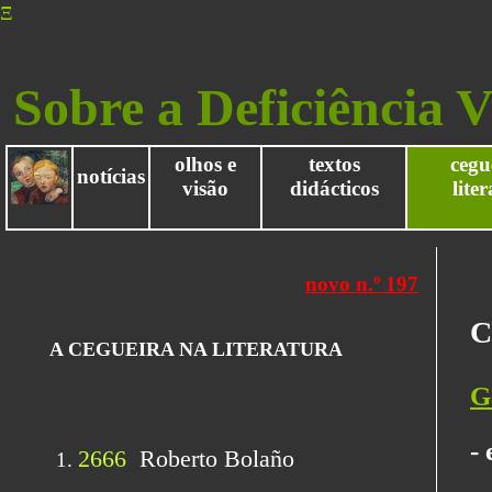
Ξ
Sobre a Deficiência V
olhos e
textos
cegu
notícias
visão
didácticos
lite
C
G
- 