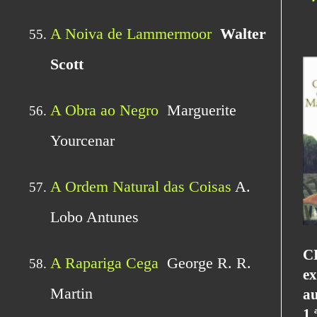
C
ex
au
1.