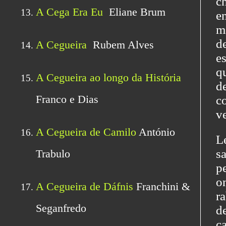
c
e
m
d
e
q
d
c
ve
L
s
pe
o
r
d
c