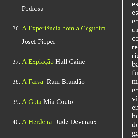
e
e
e
c
ce
r
r
b
f
m
e
v
e
h
d
g