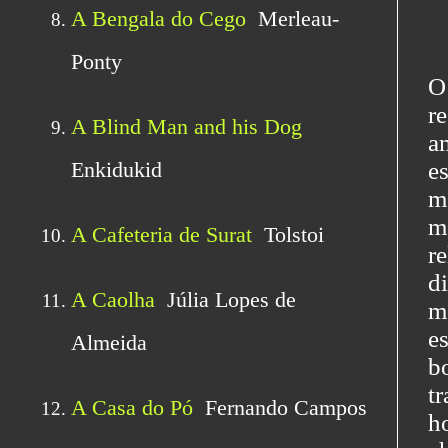
O
r
a
e
m
m
r
d
m
e
b
t
h