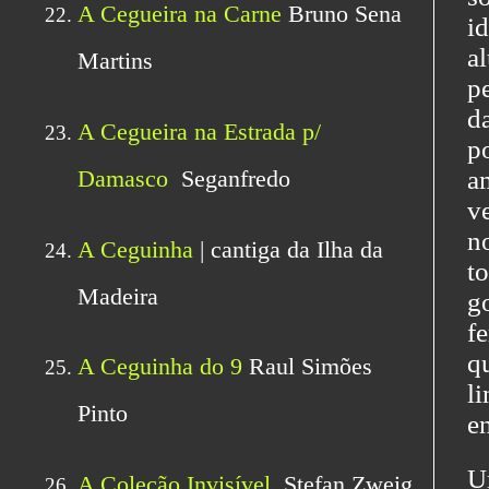
i
a
p
d
p
a
v
n
t
g
f
q
l
e
U