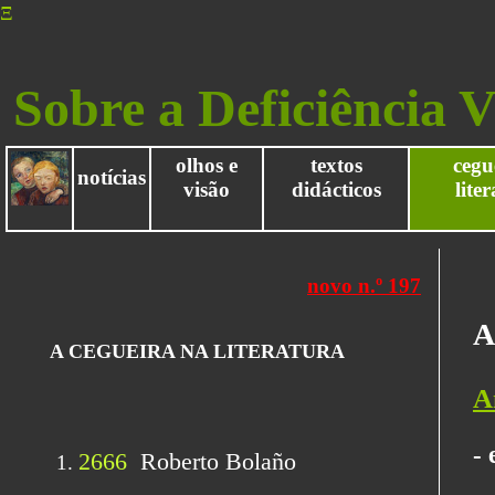
Ξ
Sobre a Deficiência V
olhos e
textos
cegu
notícias
visão
didácticos
lite
A
A
- 