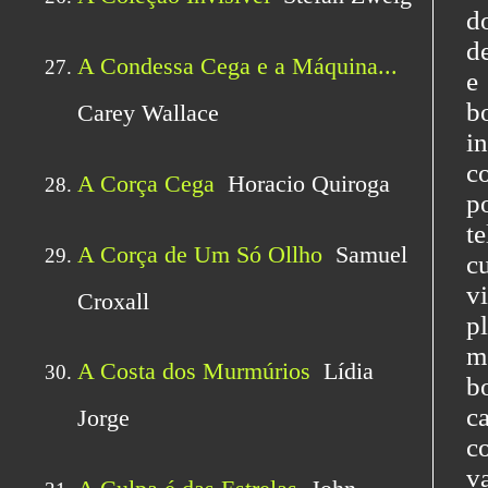
d
d
e
b
i
c
p
t
c
v
p
m
b
c
c
v