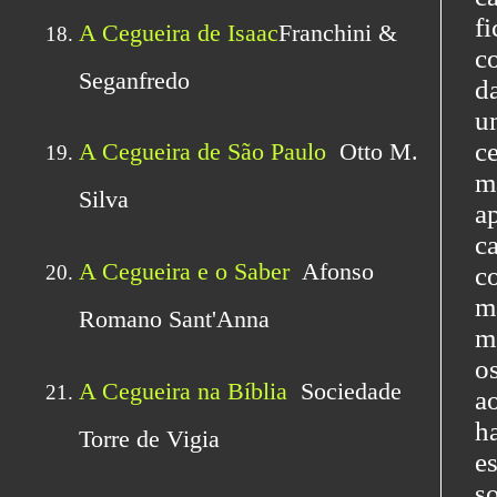
f
c
d
u
c
m
a
c
c
m
m
o
a
h
e
s