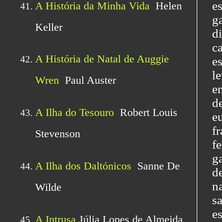
e
g
d
c
e
l
e
d
e
f
f
g
d
n
s
e