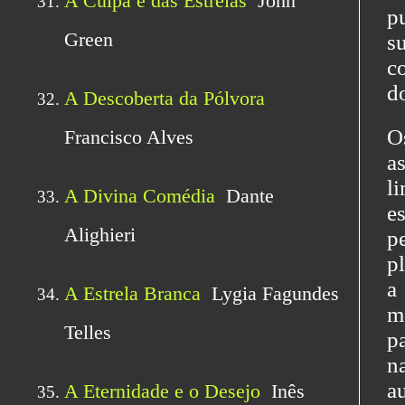
p
s
c
d
O
a
l
e
p
p
a
m
p
n
a